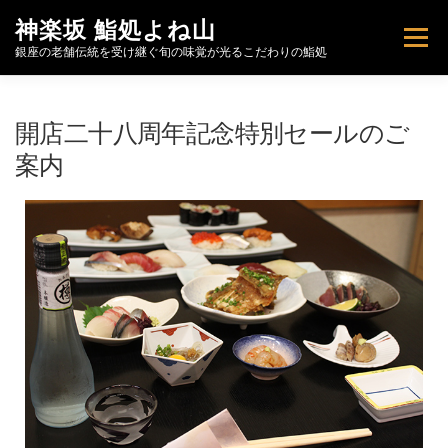
神楽坂 鮨処よね山
メニュー
銀座の老舗伝統を受け継ぐ旬の味覚が光るこだわりの鮨処
トップページ
お知らせ
こだわり
開店二十八周年記念特別セールのご
案内
特製ばらちらし【期間限定予約販売】
お品書き
FOOD MENU
肴と酒
店舗情報