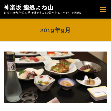
コ
神楽坂 鮨処よね山
ン
メニュー
テ
銀座の老舗伝統を受け継ぐ旬の味覚が光るこだわりの鮨処
ン
ツ
へ
トップページ
お知らせ
こだわり
2019年9月
ス
キ
ッ
プ
特製ばらちらし【期間限定予約販売】
お品書き
FOOD MENU
肴と酒
店舗情報