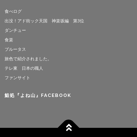
食べログ
出没！アド街ック天国 神楽坂編 第3位
ダンチュー
食楽
ブルータス
旅色で紹介されました。
テレ東 日本の職人
ファンサイト
鮨処『よね山』FACEBOOK