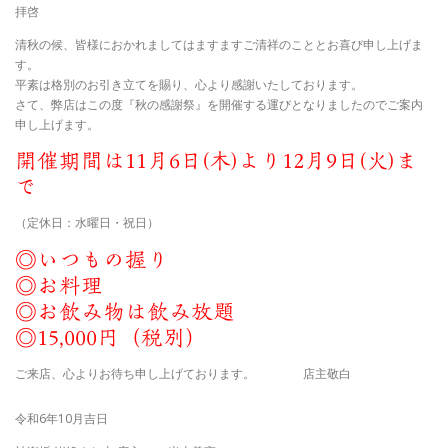
拝啓
清秋の候、皆様におかれましてはますますご清祥のこととお喜び申し上げま
す。
平素は格別のお引き立てを賜り、心より感謝いたしております。
さて、弊店はこの度『秋の感謝祭』を開催する運びとなりましたのでご案内
申し上げます。
開催期間は11月6日(木
)
より12月9日
(
火
)
ま
で
（定休日：水曜日・祝日）
◎いつもの握り
◎お料理
◎お飲み物は飲み放題
◎15,000円（税別）
ご来店、心よりお待ち申し上げております。 店主敬白
令和6年10月吉日