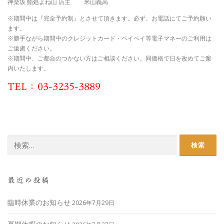
神楽坂 鮨処よね山 店主
米山義高
※期間中は『完全予約制』とさせて頂きます。必ず、お電話にてご予約願い
ます。
※勝手ながら期間中のクレジットカード・ペイペイ等電子マネーのご利用は
ご遠慮ください。
※期間中、ご都合のつかない方はご相談ください。同価格で日を改めてご案
内いたします。
TEL：03-3235-3889
検
索:
最近の投稿
臨時休業のお知らせ
2026年7月29日