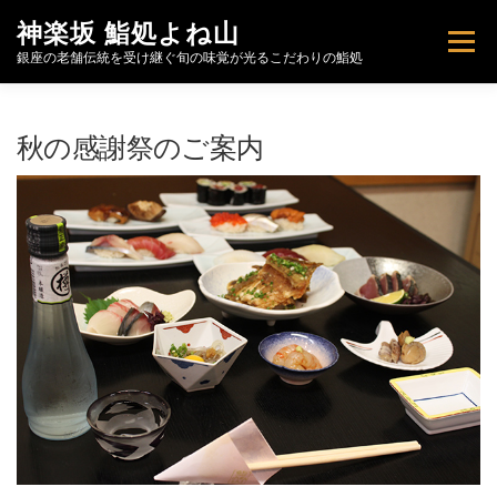
コ
神楽坂 鮨処よね山
ン
メニュー
テ
銀座の老舗伝統を受け継ぐ旬の味覚が光るこだわりの鮨処
ン
ツ
へ
トップページ
お知らせ
こだわり
秋の感謝祭のご案内
ス
キ
ッ
プ
特製ばらちらし【期間限定予約販売】
お品書き
FOOD MENU
肴と酒
店舗情報