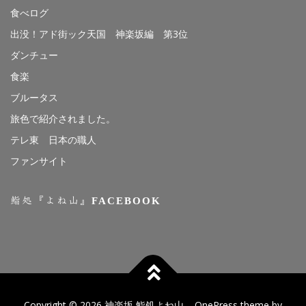
食べログ
出没！アド街ック天国 神楽坂編 第3位
ダンチュー
食楽
ブルータス
旅色で紹介されました。
テレ東 日本の職人
ファンサイト
鮨処『よね山』FACEBOOK
Copyright © 2026 神楽坂 鮨処よね山
–
OnePress
theme by