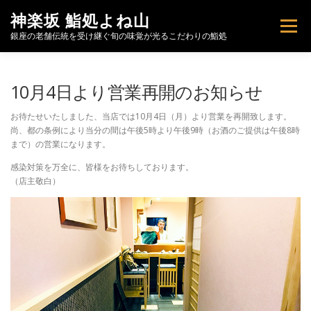
コ
神楽坂 鮨処よね山
ン
メニュー
テ
銀座の老舗伝統を受け継ぐ旬の味覚が光るこだわりの鮨処
ン
ツ
へ
トップページ
お知らせ
こだわり
10月4日より営業再開のお知らせ
ス
キ
お待たせいたしました、当店では10月4日（月）より営業を再開致します。
ッ
尚、都の条例により当分の間は午後5時より午後9時（お酒のご提供は午後8時
プ
特製ばらちらし【期間限定予約販売】
お品書き
まで）の営業になります。
感染対策を万全に、皆様をお待ちしております。
（店主敬白）
FOOD MENU
肴と酒
店舗情報